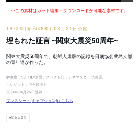
※この素材はカット編集・ダウンロードが可能な素材です。
1973年(昭和48年) 08月31日公開
埋もれた証言 ~関東大震災50周年~
関東大震災50周年で、朝鮮人虐殺の記録を日朝協会豊島支部
の青年達が作った。
解像度：SD, HD
/画面アスペクト比：シネマスコープ
/白黒
クレジット：中日映画社
2024年04月26日登録
プレスシート(キャプション)はこちら
#関東大震災