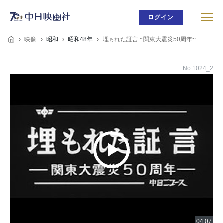
ログイン
映像
昭和
昭和48年
埋もれた証言 ~関東大震災50周年~
No.1024_2