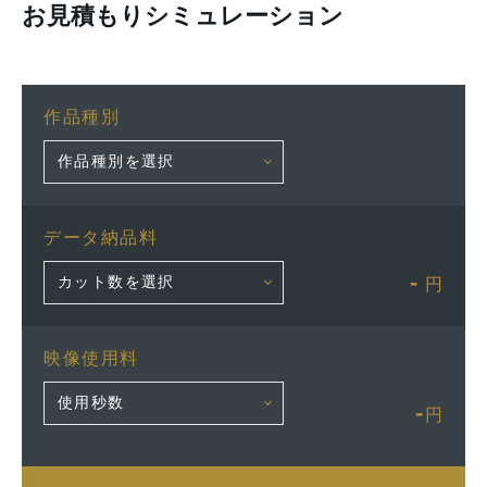
お見積もりシミュレーション
作品種別
データ納品料
-
円
映像使用料
-
円