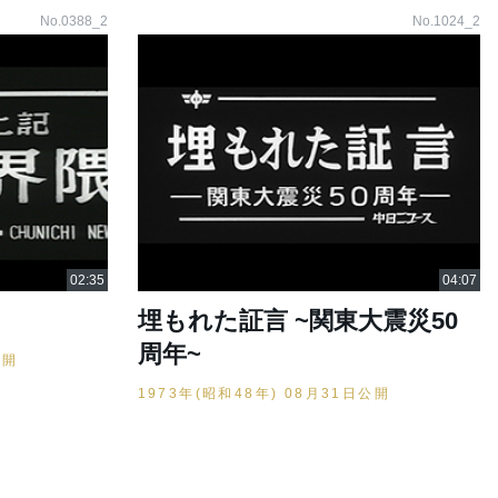
No.0388_2
No.1024_2
埋もれた証言 ~関東大震災50
周年~
公開
1973年(昭和48年) 08月31日公開