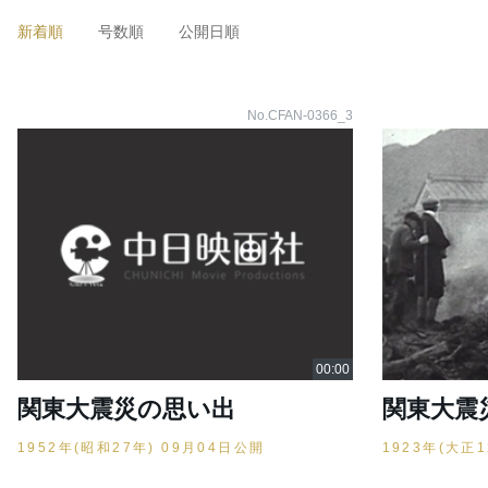
新着順
号数順
公開日順
No.CFAN-0366_3
関東大震災の思い出
関東大震
1952年(昭和27年) 09月04日公開
1923年(大正