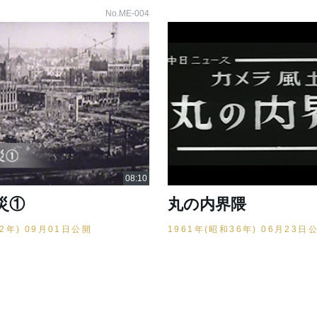
No.ME-004
災①
丸の内界隈
12年) 09月01日公開
1961年(昭和36年) 06月23日