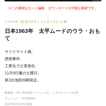
※この素材はカット編集・ダウンロードが可能な素材です。
1963年(昭和38年) 12月13日公開
日本1963年 太平ムードのウラ・おも
て
サリドマイド禍。
誘拐事件。
工業化で公害発生。
11月9日魔の土曜日。
第3次池田内閣発足。
解像度：SD, HD
/画面アスペクト比：シネマスコープ
/白黒
クレジット：中日映画社
2024年04月26日登録