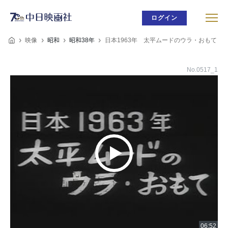
ログイン
映像
昭和
昭和38年
日本1963年 太平ムードのウラ・おもて
No.0517_1