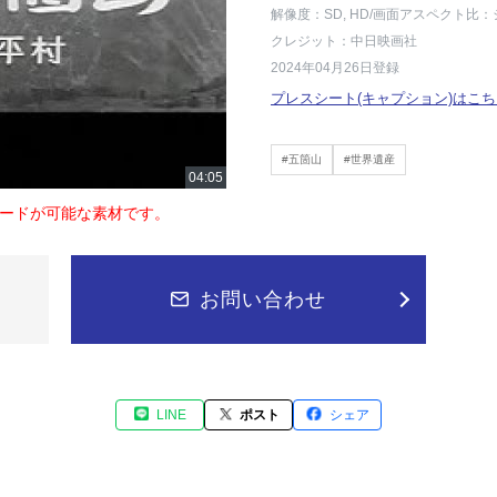
解像度：SD, HD
/画面アスペクト比：
クレジット：中日映画社
2024年04月26日登録
プレスシート(キャプション)はこち
#五箇山
#世界遺産
ードが可能な素材です。
お問い合わせ
LINE
ポスト
シェア