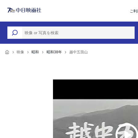
ご利
映像
昭和
昭和38年
越中五箇山