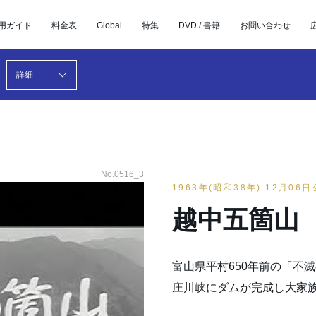
用ガイド
料金表
Global
特集
DVD / 書籍
お問い合わせ
詳細
No.0516_3
1963年(昭和38年) 12月06
越中五箇山
富山県平村650年前の「不
庄川峡にダムが完成し大家