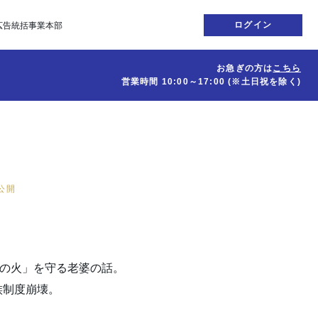
ログイン
広告統括事業本部
お急ぎの方は
こちら
営業時間
10:00～17:00
(※土日祝を除く)
日公開
滅の火」を守る老婆の話。
族制度崩壊。