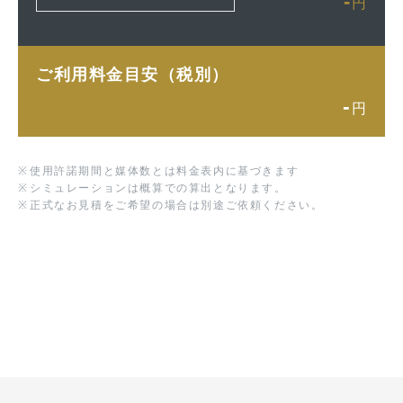
-
円
ご利用料金目安（税別）
-
円
※
使用許諾期間と媒体数とは料金表内に基づきます
※
シミュレーションは概算での算出となります。
※
正式なお見積をご希望の場合は別途ご依頼ください。