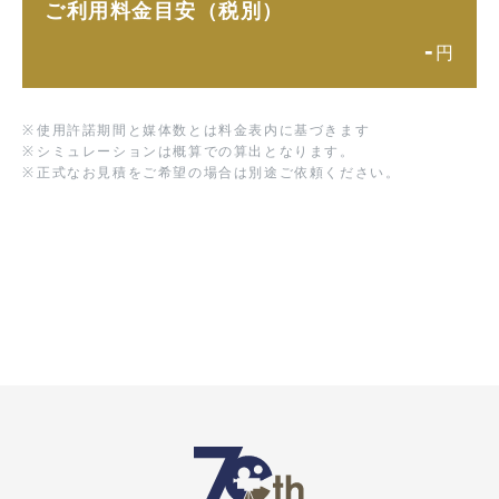
ご利用料金目安（税別）
-
円
※
使用許諾期間と媒体数とは料金表内に基づきます
※
シミュレーションは概算での算出となります。
※
正式なお見積をご希望の場合は別途ご依頼ください。