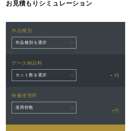
お見積もりシミュレーション
作品種別
データ納品料
-
円
映像使用料
-
円