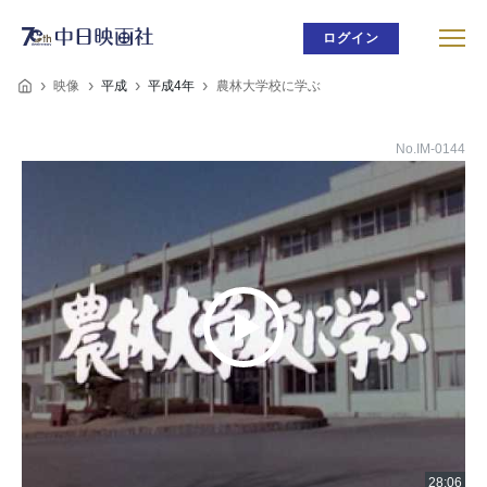
ログイン
映像
平成
平成4年
農林大学校に学ぶ
No.IM-0144