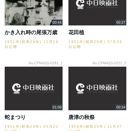
かき入れ時の尾張万歳
花田植
1951年(昭和26年) 12月18
1951年(昭和26年) 07月03
日公開
日公開
No.CFNH(G)-0281_2
No.CFNH(G)-0252_5
蛇まつり
唐津の秋祭
1951年(昭和26年) 05月22
1950年(昭和25年) 11月07