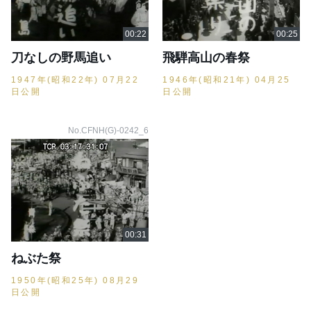
刀なしの野馬追い
飛騨高山の春祭
1947年(昭和22年) 07月22
1946年(昭和21年) 04月25
日公開
日公開
No.CFNH(G)-0242_6
ねぶた祭
1950年(昭和25年) 08月29
日公開