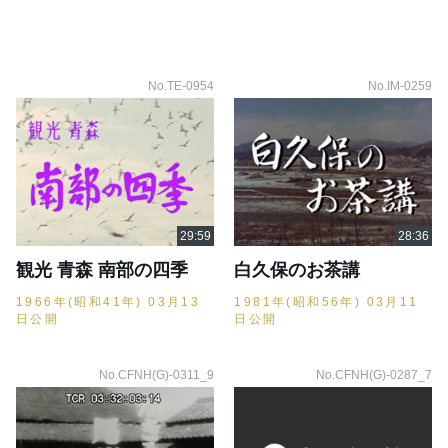
No.TE-0954
No.IM-0259
観光 青森 南部の四季
白久保のお茶講
1966年(昭和41年) 03月13
1981年(昭和56年) 03月11
日公開
日公開
No.CFNH(G)-0311_9
No.CFNH(G)-0287_7