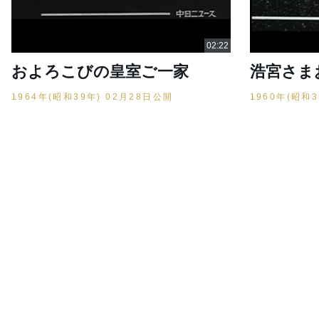
およろこびの皇室ご一家
浩宮さま
1964年(昭和39年) 02月28日公開
1960年(昭和