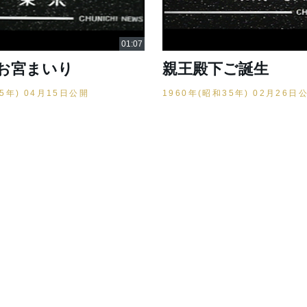
お宮まいり
親王殿下ご誕生
35年) 04月15日公開
1960年(昭和35年) 02月26日