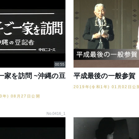
一家を訪問 ~沖縄の豆
平成最後の一般参賀
2019年(令和1年) 01月02日公
40年) 08月27日公開
No.0416_1