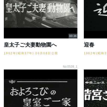
皇太子ご夫妻動物園へ
迎春
1962年(昭和37年) 06月08日公開
1962年(昭和
No.0528_1