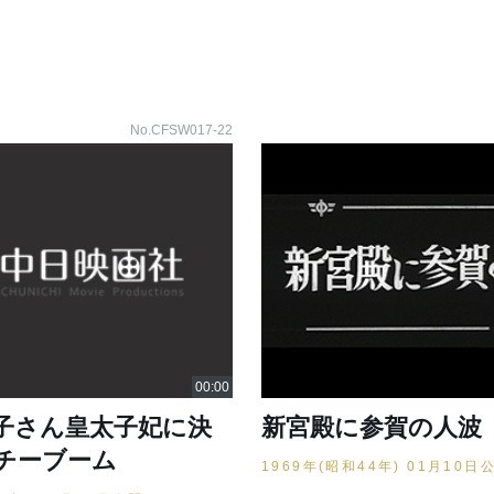
No.CFSW017-22
子さん皇太子妃に決
新宮殿に参賀の人波
チーブーム
1969年(昭和44年) 01月10日