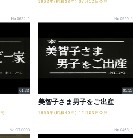
1963年(昭和38年) 07月12日公開
No.0624_1
No.0620_1
美智子さま男子をご出産
公開
1965年(昭和40年) 12月03日公開
No.OT-0003
No.0468_1