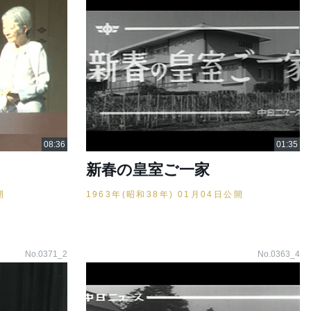
新春の皇室ご一家
開
1963年(昭和38年) 01月04日公開
No.0371_2
No.0363_4