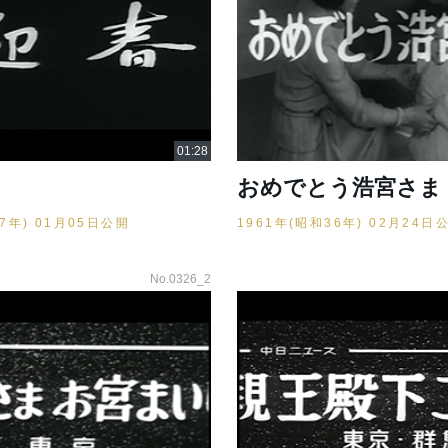
おめでとう浩宮さま
37年) 01月05日公開
1961年(昭和36年) 02月24日
No.0326_2