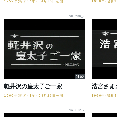
1959年(昭和34年) 04月10日公開
1958年(昭和
No.0658_2
軽井沢の皇太子ご一家
浩宮さま
1966年(昭和41年) 08月26日公開
1966年(昭和
No.0612_2