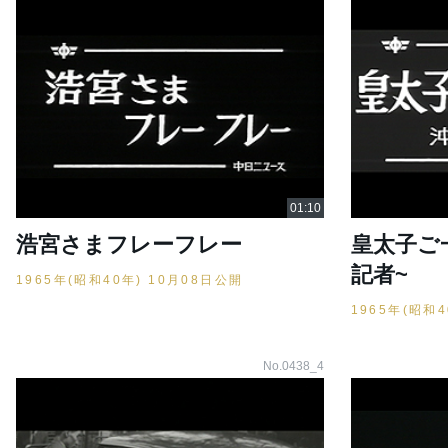
浩宮さまフレーフレー
皇太子ご
記者~
1965年(昭和40年) 10月08日公開
1965年(昭和
No.0438_4