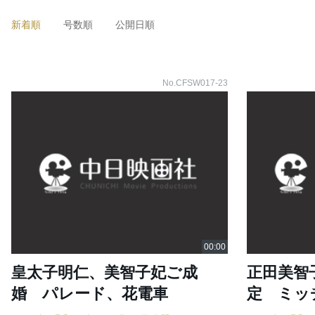
新着順
号数順
公開日順
No.CFSW017-23
皇太子明仁、美智子妃ご成
正田美智
婚 パレード、花電車
定 ミッ