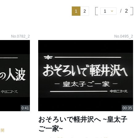
2
1
2
No.0782_2
No.0495_2
おそろいで軽井沢へ ~皇太子
ご一家~
公開