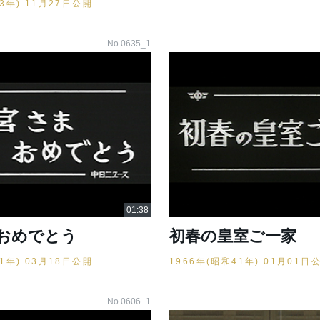
33年) 11月27日公開
No.0635_1
おめでとう
初春の皇室ご一家
41年) 03月18日公開
1966年(昭和41年) 01月01日
No.0606_1