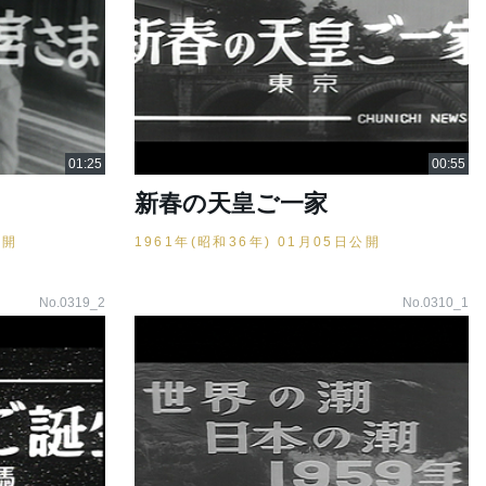
新春の天皇ご一家
公開
1961年(昭和36年) 01月05日公開
No.0319_2
No.0310_1