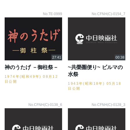
No.TE-0999
No.CFNH(C)-0154_7
神のうたげ －御柱祭－
~共榮圏便り~ ビルマの
水祭
1974年(昭和49年) 08月12
日公開
1943年(昭和18年) 05月18
日公開
No.CFNH(C)-0138_6
No.CFNH(C)-0128_3