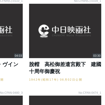
.CFNH(C)-0110_1
No.CFNH(C)-0104_1
・ヴイン
脫帽 高松御差遣宮殿下 建國
十周年御慶祝
公開
1942年(昭和17年) 06月02日公開
No.CFAN-0480_3
No.CFAN-0474_1