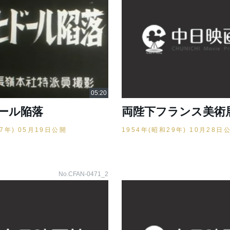
ール陥落
両陛下フランス美術
17年) 05月19日公開
1954年(昭和29年) 10月28日
No.CFAN-0471_2