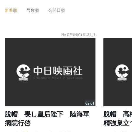
新着順
号数順
公開日順
No.CFNH(C)-0131_1
脫帽 畏し皇后陛下 陸海軍
脫帽 高
病院行啓
精強巢立