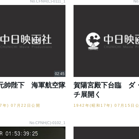
No.CFNH(C)-0111_1
No
元帥陛下 海軍航空隊
賀陽宮殿下台臨 ダ
チ展開く
17年) 07月22日公開
1942年(昭和17年) 07月15日
No.CFNH(C)-0102_1