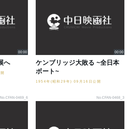
展へ
ケンブリッジ大敗る ~全日本
ボート~
公開
1954年(昭和29年) 09月16日公開
No.CFAN-0469_6
No.CFAN-0468_3