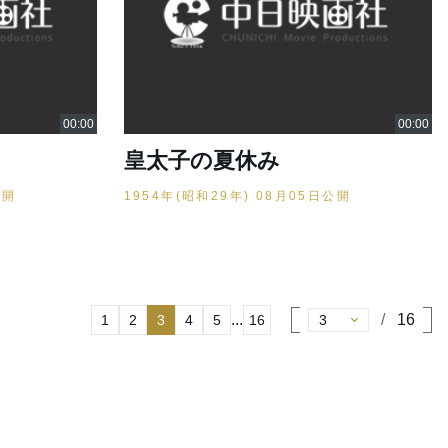
皇太子の夏休み
公開
1954年(昭和29年) 08月05日公開
...
16
1
2
3
4
5
16