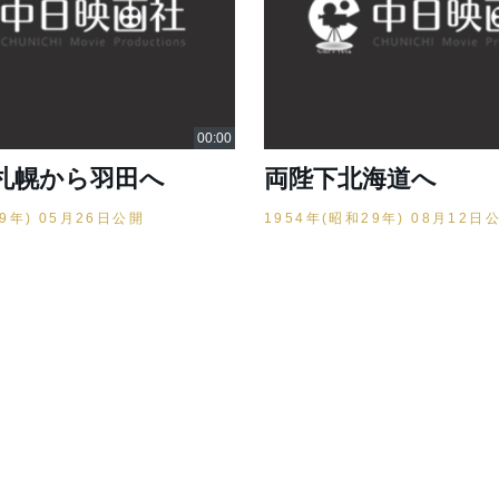
札幌から羽田へ
両陛下北海道へ
29年) 05月26日公開
1954年(昭和29年) 08月12日