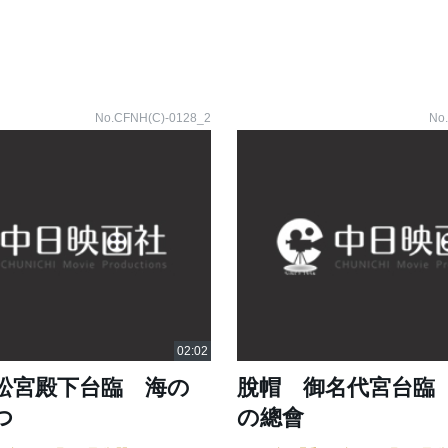
No.CFNH(C)-0128_2
No
松宮殿下台臨 海の
脫帽 御名代宮台臨
つ
の總會