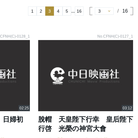
...
16
1
2
3
4
5
16
.CFNH(C)-0128_1
No.CFNH(C)-0127_1
 日婦初
脫帽 天皇陛下行幸 皇后陛下
行啓 光榮の神宮大會