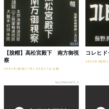
【脫帽】高松宮殿下 南方御視
コレヒド
察
1942年(昭和
1942年(昭和17年) 05月27日公開
No.CFAN-0473_5