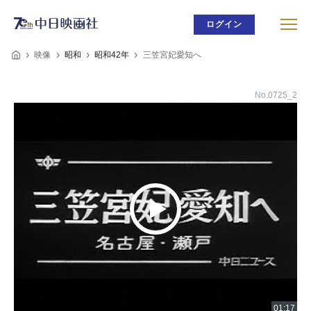
ログイン
映像
昭和
昭和42年
三笠宮妃愛知へ
No.0725_2