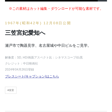
※この素材はカット編集・ダウンロードが可能な素材です。
1967年(昭和42年) 12月08日公開
三笠宮妃愛知へ
瀬戸市で陶器見学、名古屋城や中日ビルをご見学。
解像度：SD, HD
/画面アスペクト比：シネマスコープ
/白黒
クレジット：中日映画社
2024年04月26日登録
プレスシート(キャプション)はこちら
#皇室