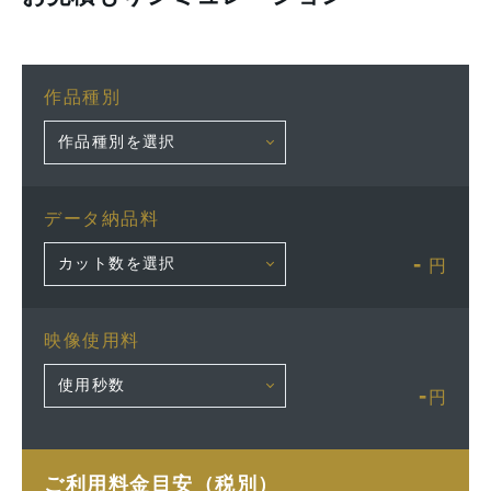
作品種別
データ納品料
-
円
映像使用料
-
円
ご利用料金目安（税別）