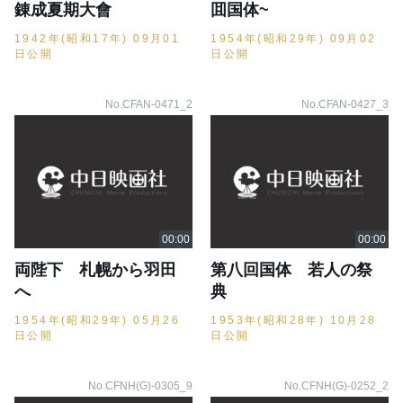
錬成夏期大會
囬国体~
1942年(昭和17年) 09月01
1954年(昭和29年) 09月02
日公開
日公開
No.CFAN-0471_2
No.CFAN-0427_3
両陛下 札幌から羽田
第八回国体 若人の祭
へ
典
1954年(昭和29年) 05月26
1953年(昭和28年) 10月28
日公開
日公開
No.CFNH(G)-0305_9
No.CFNH(G)-0252_2