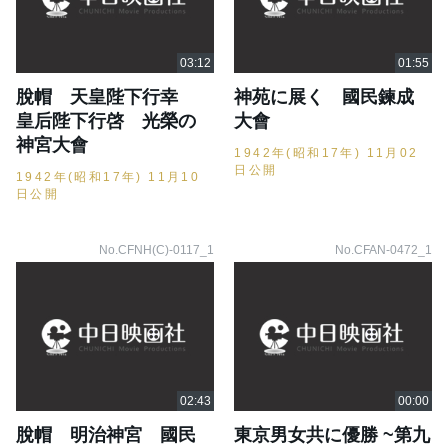
脫帽 天皇陛下行幸
神苑に展く 國民鍊成
皇后陛下行啓 光榮の
大會
神宮大會
1942年(昭和17年) 11月02
日公開
1942年(昭和17年) 11月10
日公開
No.CFNH(C)-0117_1
No.CFAN-0472_1
脫帽 明治神宮 國民
東京男女共に優勝 ~第九