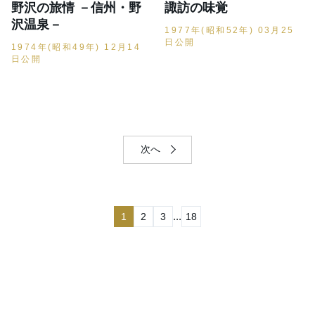
野沢の旅情 －信州・野
諏訪の味覚
沢温泉－
1977年(昭和52年) 03月25
日公開
1974年(昭和49年) 12月14
日公開
次へ
...
1
2
3
18