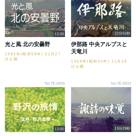
光と風 北の安曇野
伊那路 中央アルプスと
天竜川
1983年(昭和58年) 01月27
日公開
1968年(昭和43年) 11月19
日公開
No.TE-0935
No.TE-0933