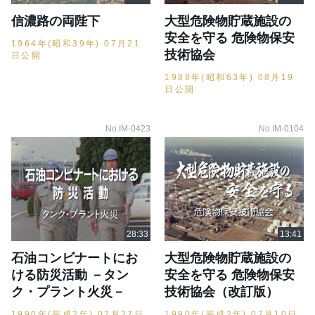
信濃路の両陛下
大型危険物貯蔵施設の
安全を守る 危険物保安
1964年(昭和39年) 07月21
技術協会
日公開
1988年(昭和63年) 08月19
日公開
No.IM-0423
No.IM-0104
石油コンビナートにお
大型危険物貯蔵施設の
ける防災活動 －タン
安全を守る 危険物保安
ク・プラント火災－
技術協会（改訂版）
1990年(平成2年) 02月27日
1990年(平成2年) 07月10日