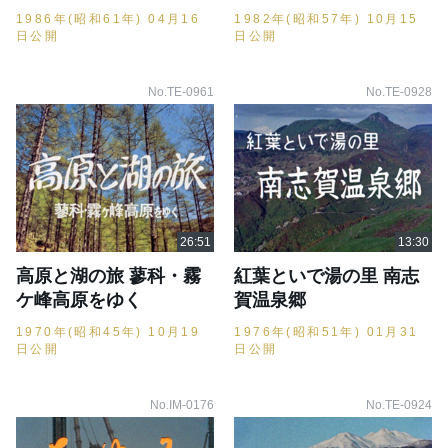
1986年(昭和61年) 04月16
1982年(昭和57年) 10月15
日公開
日公開
No.TE-0961
No.TE-0928
高原と湖の旅 蓼科・霧
紅葉といで湯の里 南志
ケ峰高原をゆく
賀温泉郷
1970年(昭和45年) 10月19
1976年(昭和51年) 01月31
日公開
日公開
No.IM-0176
No.TE-0924