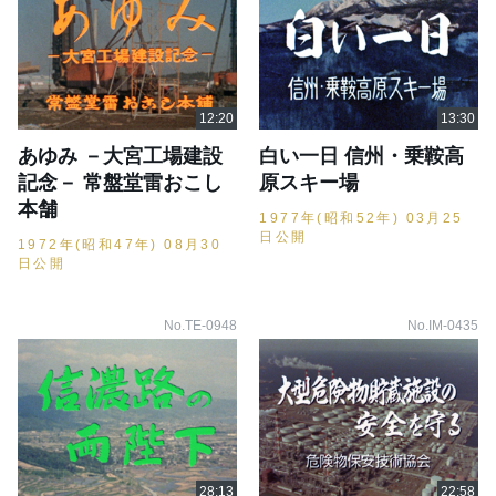
あゆみ －大宮工場建設
白い一日 信州・乗鞍高
記念－ 常盤堂雷おこし
原スキー場
本舗
1977年(昭和52年) 03月25
日公開
1972年(昭和47年) 08月30
日公開
No.TE-0948
No.IM-0435