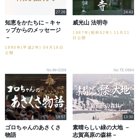
知恵をかたちに－キャ
威光山 法明寺
ップからのメッセージ
1987年(昭和62年) 11月21
－
日公開
1990年(平成2年) 04月18日
公開
No.IM-0269
No.TE-0964
ゴロちゃんのあさくさ
素晴らしい緑の大地 －
物語
志賀高原の森林－