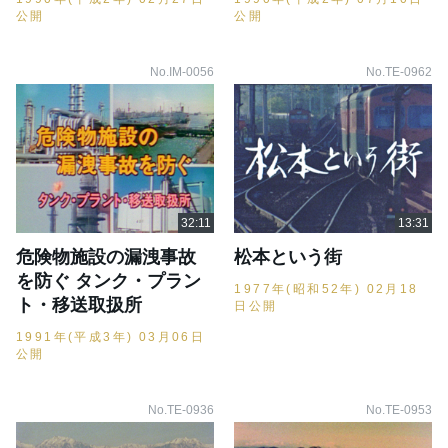
公開
公開
No.IM-0056
No.TE-0962
危険物施設の漏洩事故
松本という街
を防ぐ タンク・プラン
1977年(昭和52年) 02月18
ト・移送取扱所
日公開
1991年(平成3年) 03月06日
公開
No.TE-0936
No.TE-0953