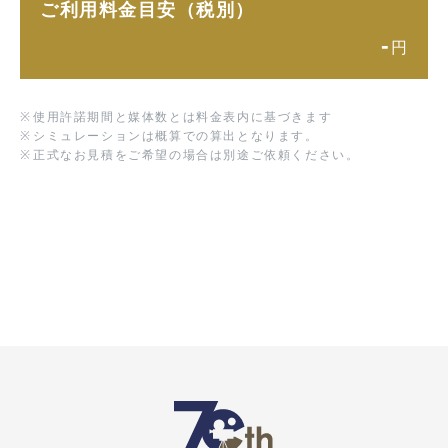
ご利用料金目安（税別）
-
円
※
使用許諾期間と媒体数とは料金表内に基づきます
※
シミュレーションは概算での算出となります。
※
正式なお見積をご希望の場合は別途ご依頼ください。