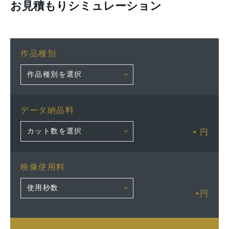
お見積もりシミュレーション
作品種別
データ納品料
-
円
映像使用料
-
円