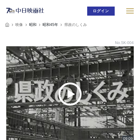
ログイン
映像
昭和
昭和45年
県政のしくみ
No.SK-004