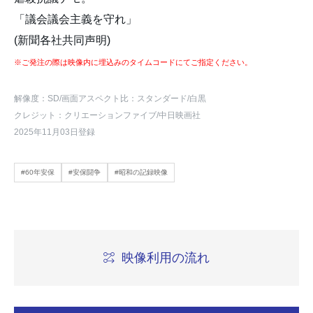
「議会議会主義を守れ」
(新聞各社共同声明)
※ご発注の際は映像内に埋込みのタイムコードにてご指定ください。
解像度：SD
/画面アスペクト比：スタンダード
/白黒
クレジット：クリエーションファイブ/中日映画社
2025年11月03日登録
#60年安保
#安保闘争
#昭和の記録映像
映像利用の流れ