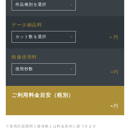
データ納品料
-
円
映像使用料
-
円
ご利用料金目安（税別）
-
円
※
使用許諾期間と媒体数とは料金表内に基づきます