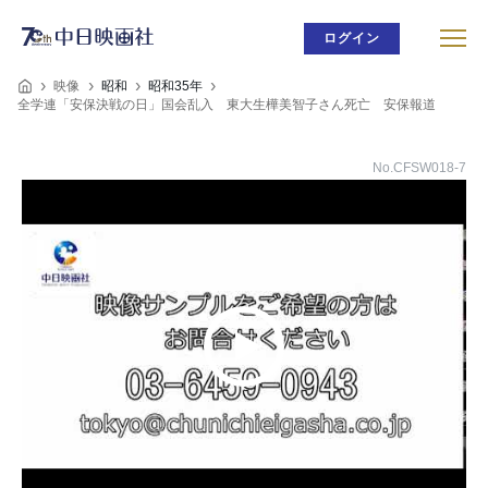
ログイン
映像
昭和
昭和35年
全学連「安保決戦の日」国会乱入 東大生樺美智子さん死亡 安保報道
No.CFSW018-7