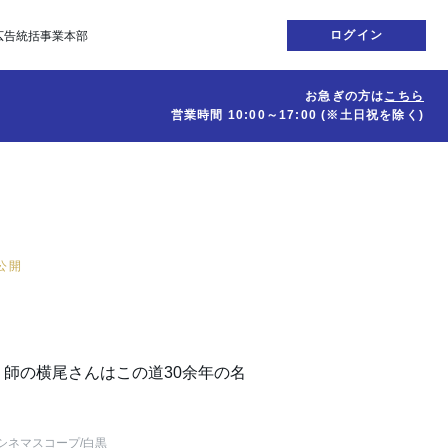
ログイン
広告統括事業本部
お急ぎの方は
こちら
営業時間
10:00～17:00
(※土日祝を除く)
日公開
師の横尾さんはこの道30余年の名
シネマスコープ
/白黒