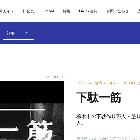
用ガイド
料金表
Global
特集
DVD / 書籍
お問い合わせ
詳細
No.0886_2
1971年(昭和46年) 01月08
下駄一筋
栃木市の下駄作り職人・塗り
人。
解像度：SD, HD
/画面アスペクト比：