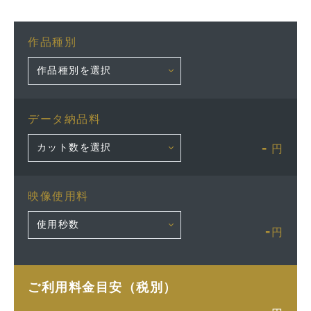
作品種別
データ納品料
-
円
映像使用料
-
円
ご利用料金目安（税別）