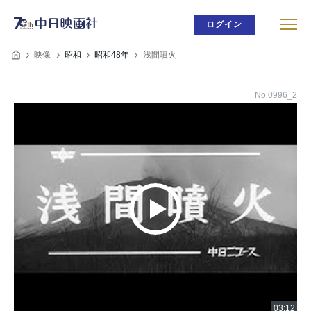
ログイン
映像
昭和
昭和48年
浅間噴火
No.0996_2