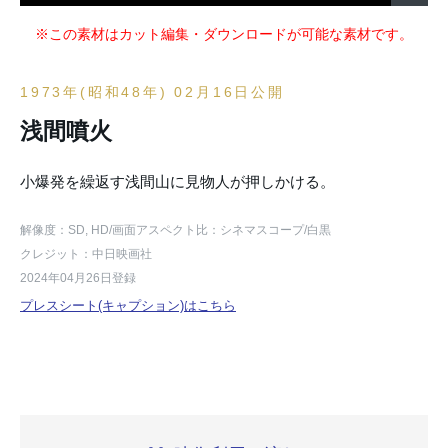
※この素材はカット編集・ダウンロードが可能な素材です。
1973年(昭和48年) 02月16日公開
浅間噴火
小爆発を繰返す浅間山に見物人が押しかける。
解像度：SD, HD
/画面アスペクト比：シネマスコープ
/白黒
クレジット：中日映画社
2024年04月26日登録
プレスシート(キャプション)はこちら