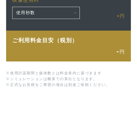
映像使用料
-
円
ご利用料金目安（税別）
-
円
※
使用許諾期間と媒体数とは料金表内に基づきます
※
シミュレーションは概算での算出となります。
※
正式なお見積をご希望の場合は別途ご依頼ください。