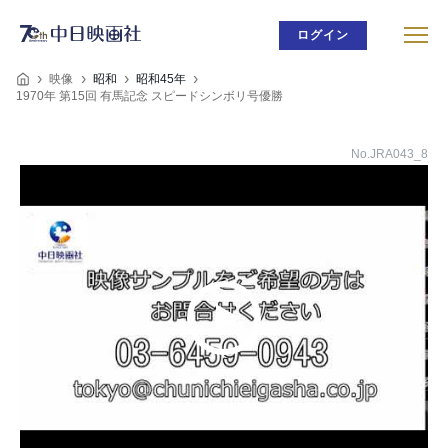
ログイン
映像
昭和
昭和45年
1970年 第15回 有馬記念 スピードシンボリ号優勝
No.JRA043_8