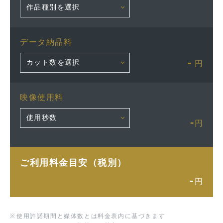
データ納品料
-
円
映像使用料
-
円
ご利用料金目安（税別）
-
円
※
使用許諾期間と媒体数とは料金表内に基づきます