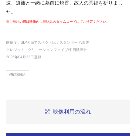
速、遺族と一緒に墓前に焼香、故人の冥福を祈りまし
た。
※ご発注の際は映像内に埋込みのタイムコードにてご指定ください。
解像度：SD
/画面アスペクト比：スタンダード
/白黒
クレジット：クリエーションファイブ/中日映画社
2026年04月22日登録
#第五福竜丸
映像利用の流れ