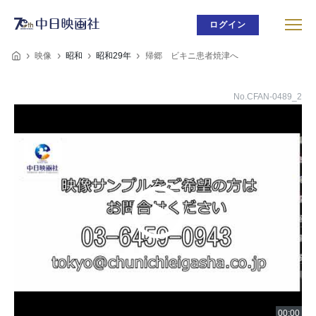
ログイン
映像
昭和
昭和29年
帰郷 ビキニ患者焼津へ
No.CFAN-0489_2