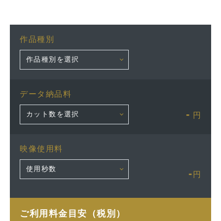
作品種別
データ納品料
-
円
映像使用料
-
円
ご利用料金目安（税別）