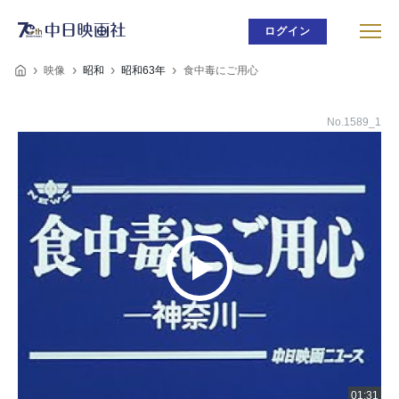
ログイン
映像
昭和
昭和63年
食中毒にご用心
No.1589_1