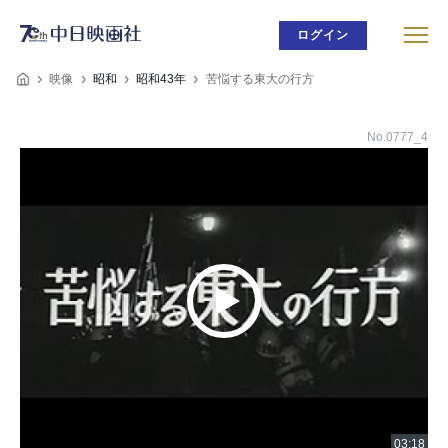
ログイン
映像
昭和
昭和43年
苦悩する東大の行方
No.0777_4