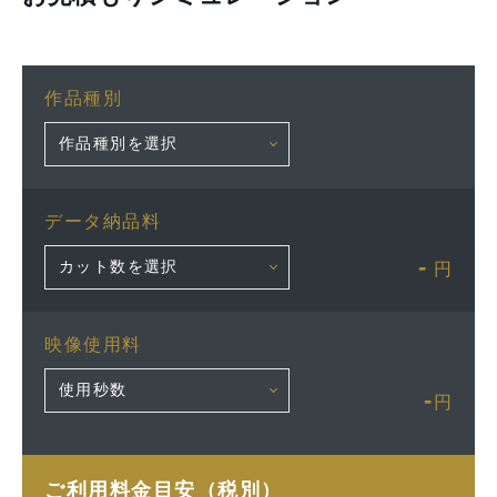
作品種別
データ納品料
-
円
映像使用料
-
円
ご利用料金目安（税別）