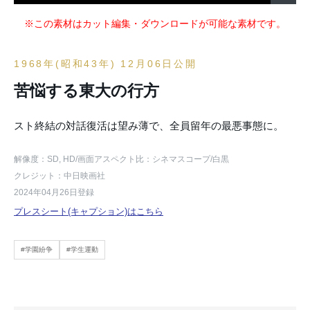
※この素材はカット編集・ダウンロードが可能な素材です。
1968年(昭和43年) 12月06日公開
苦悩する東大の行方
スト終結の対話復活は望み薄で、全員留年の最悪事態に。
解像度：SD, HD
/画面アスペクト比：シネマスコープ
/白黒
クレジット：中日映画社
2024年04月26日登録
プレスシート(キャプション)はこちら
#学園紛争
#学生運動