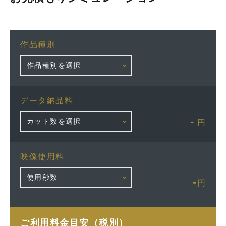
作品種別
データ納品料
-
円
映像使用料
-
円
ご利用料金目安（税別）