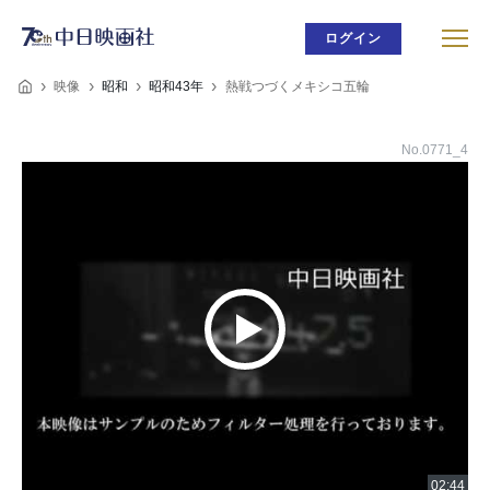
ログイン
映像
昭和
昭和43年
熱戦つづくメキシコ五輪
No.0771_4