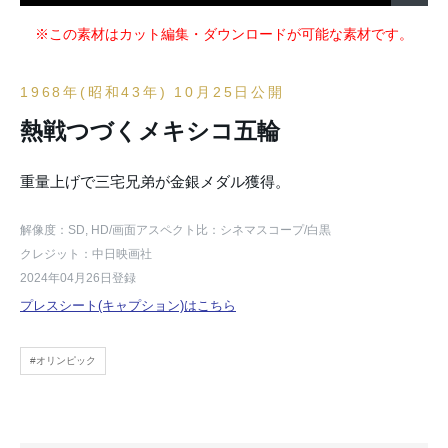
※この素材はカット編集・ダウンロードが可能な素材です。
1968年(昭和43年) 10月25日公開
熱戦つづくメキシコ五輪
重量上げで三宅兄弟が金銀メダル獲得。
解像度：SD, HD
/画面アスペクト比：シネマスコープ
/白黒
クレジット：中日映画社
2024年04月26日登録
プレスシート(キャプション)はこちら
#オリンピック