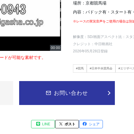
場所：京都競馬場
内容：パドック有・スタート有
※レースの実況音声をご使用の場合は別
解像度：SD
/画面アスペクト比：スタ
クレジット：中日映画社
2026年05月28日登録
ードが可能な素材です。
#競馬
#日本中央競馬会
#エリザベ
お問い合わせ
LINE
ポスト
シェア