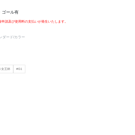
・ゴール有
途申請及び使用料の支払いが発生いたします。
ンダード
/カラー
ス女王杯
#G1