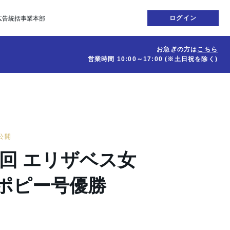
ログイン
広告統括事業本部
お急ぎの方は
こちら
営業時間
10:00～17:00
(※土日祝を除く)
日公開
13回 エリザベス女
マポピー号優勝