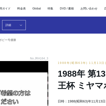
用ガイド
料金表
Global
特集
DVD / 書籍
お問い合わせ
詳細
マポピー号優勝
No.JRA164_3
1988年(昭和63年) 11月13
1988年 第
王杯 ミヤ
日時：1988(昭和63)年11月13日