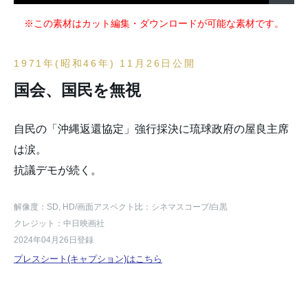
※この素材はカット編集・ダウンロードが可能な素材です。
1971年(昭和46年) 11月26日公開
国会、国民を無視
自民の「沖縄返還協定」強行採決に琉球政府の屋良主席
は涙。
抗議デモが続く。
解像度：SD, HD
/画面アスペクト比：シネマスコープ
/白黒
クレジット：中日映画社
2024年04月26日登録
プレスシート(キャプション)はこちら