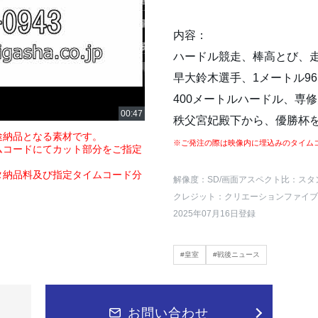
内容：
ハードル競走、棒高とび、
早大鈴木選手、1メートル96
400メートルハードル、専修
秩父宮妃殿下から、優勝杯
途納品となる素材です。
※ご発注の際は映像内に埋込みのタイム
ムコードにてカット部分をご指定
タ納品料及び指定タイムコード分
解像度：SD
/画面アスペクト比：スタ
クレジット：クリエーションファイブ
2025年07月16日登録
#皇室
#戦後ニュース
お問い合わせ