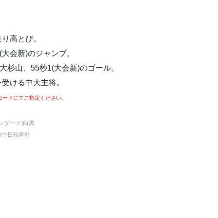
走り高とび。
(大会新)のジャンプ。
大杉山、55秒1(大会新)のゴール。
を受ける中大主将。
コードにてご指定ください。
ンダード
/白黒
/中日映画社