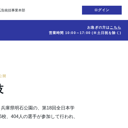
ログイン
広告統括事業本部
お急ぎの方は
こちら
営業時間
10:00～17:00
(※土日祝を除く)
日公開
技
日、兵庫県明石公園の、第18回全日本学
6校、404人の選手が参加して行われ、