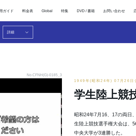
用ガイド
料金表
Global
特集
DVD / 書籍
お問い合わせ
詳細
No.CFNH(G)-0185_3
1949年(昭和24年) 07月26
学生陸上競
昭和24年7月16、17の両
生陸上競技選手権大会は、5
中央大学が3連勝した。