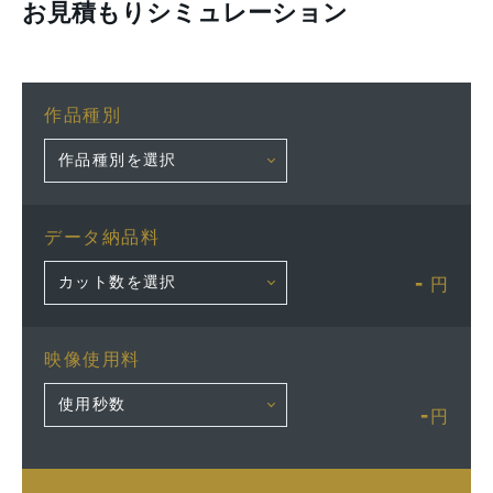
お見積もりシミュレーション
作品種別
データ納品料
-
円
映像使用料
-
円