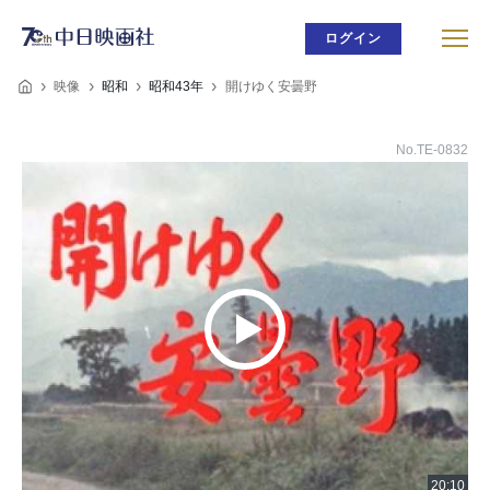
ログイン
映像
昭和
昭和43年
開けゆく安曇野
No.TE-0832