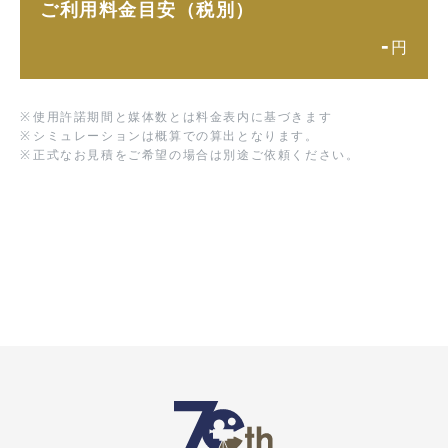
ご利用料金目安（税別）
-
円
※
使用許諾期間と媒体数とは料金表内に基づきます
※
シミュレーションは概算での算出となります。
※
正式なお見積をご希望の場合は別途ご依頼ください。