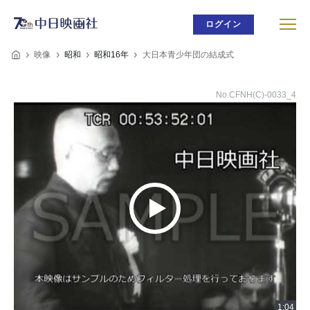
ログイン
映像
昭和
昭和16年
大日本青少年団の結成式
No.CFNH(C)-0033_4