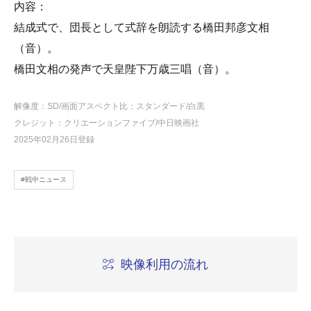
内容：
結成式で、団長として式辞を朗読する橋田邦彦文相
（音）。
橋田文相の発声で天皇陛下万歳三唱（音）。
解像度：SD
/画面アスペクト比：スタンダード
/白黒
クレジット：クリエーションファイブ/中日映画社
2025年02月26日登録
#戦中ニュース
映像利用の流れ