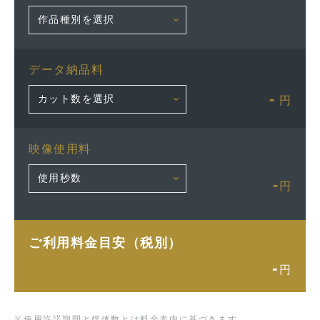
データ納品料
-
円
映像使用料
-
円
ご利用料金目安（税別）
-
円
※
使用許諾期間と媒体数とは料金表内に基づきます