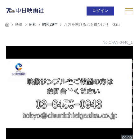
ログイン
映像
昭和
昭和29年
八方を塞げる厄を拂ひけり 休山
No.CFAN-0440_1