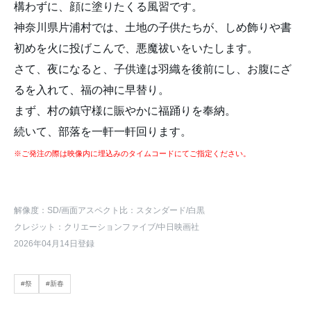
構わずに、顔に塗りたくる風習です。
神奈川県片浦村では、土地の子供たちが、しめ飾りや書
初めを火に投げこんで、悪魔祓いをいたします。
さて、夜になると、子供達は羽織を後前にし、お腹にざ
るを入れて、福の神に早替り。
まず、村の鎮守様に賑やかに福踊りを奉納。
続いて、部落を一軒一軒回ります。
※ご発注の際は映像内に埋込みのタイムコードにてご指定ください。
解像度：SD
/画面アスペクト比：スタンダード
/白黒
クレジット：クリエーションファイブ/中日映画社
2026年04月14日登録
#祭
#新春