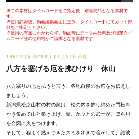
※この素材はタイムコードをご指定後、別途納品となる素材で
す。
※使用許諾後、動画編集画面に進み、タイムコードにてカット部
分をご指定ください。
※使用の有無にかかわらず、納品時にデータ納品料及び指定タイ
ムコード分の使用料がご請求となる素材です。
1954年(昭和29年) 01月21日公開
八方を塞げる厄を拂ひけり 休山
八方塞りの厄を払うと言う、各地自慢のお祭をお伝えし
ましょう。
新潟県松之山村の村の衆は、松の内を飾り納めた門松を
かき集めて山と築き上げ、鎧、かぶとの武士が、ほら貝
を合図に火をつけます。
そして、程よく燃えつきたスミをゆきで溶かして、誰彼