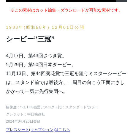
※この素材はカット編集・ダウンロードが可能な素材です。
1983年(昭和58年) 12月01日公開
シービー”三冠”
4月17日、第43回さつき賞。
5月29日、第50回日本ダービー。
11月13日、第44回菊花賞で三冠を狙うミスターシービー
は、スタンド前では最後方、二周目の向こう正面にさし
かかって一気に先行集団へ。
解像度：SD, HD
/画面アスペクト比：スタンダード
/カラー
クレジット：中日映画社
2024年04月26日登録
プレスシート(キャプション)はこちら