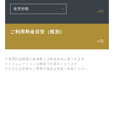
-
円
ご利用料金目安（税別）
-
円
※
使用許諾期間と媒体数とは料金表内に基づきます
※
シミュレーションは概算での算出となります。
※
正式なお見積をご希望の場合は別途ご依頼ください。