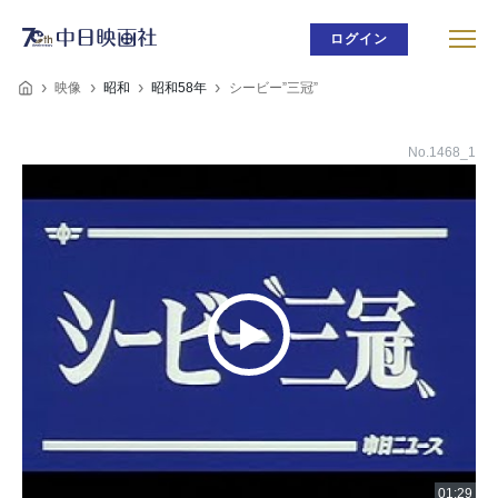
ログイン
映像
昭和
昭和58年
シービー”三冠”
No.1468_1