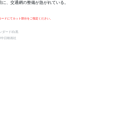
を前に、交通網の整備が急がれている。
コードにてカット部分をご指定ください。
ンダード
/白黒
/中日映画社