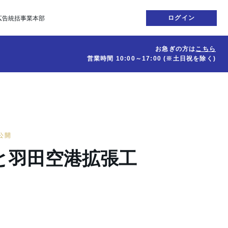
ログイン
広告統括事業本部
お急ぎの方は
こちら
営業時間
10:00～17:00
(※土日祝を除く)
日公開
と羽田空港拡張工
。