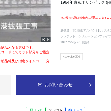
1964年東京オリンピック
※ご発注の際は映像内に埋込みのタイム
解像度：SD
/画面アスペクト比：スタ
クレジット：クリエーションファイブ
2024年04月26日登録
途納品となる素材です。
ムコードにてカット部分をご指定
#1964東京五輪
タ納品料及び指定タイムコード分
お問い合わせ
LINE
ポスト
シェア