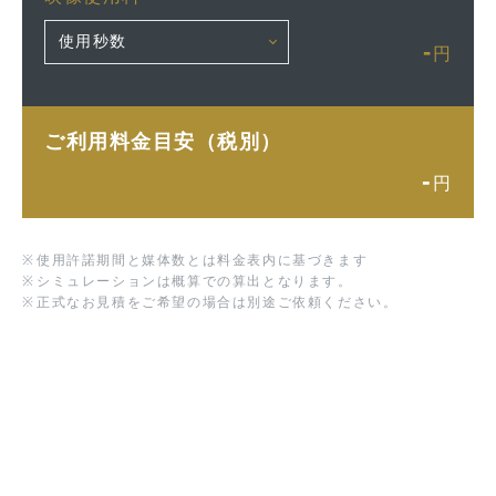
-
円
ご利用料金目安（税別）
-
円
※
使用許諾期間と媒体数とは料金表内に基づきます
※
シミュレーションは概算での算出となります。
※
正式なお見積をご希望の場合は別途ご依頼ください。