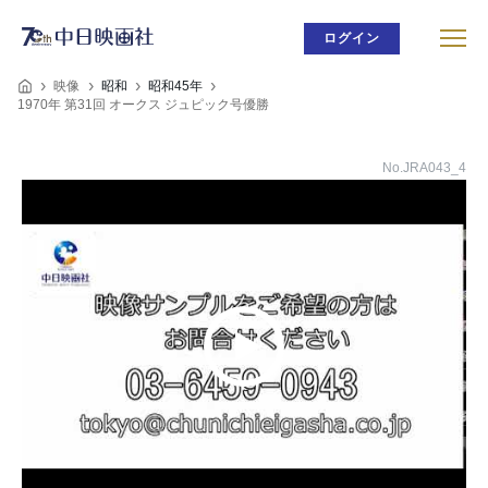
ログイン
映像
昭和
昭和45年
1970年 第31回 オークス ジュピック号優勝
No.JRA043_4