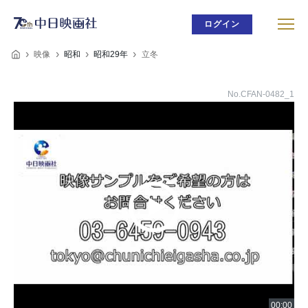
ログイン
映像
昭和
昭和29年
立冬
No.CFAN-0482_1