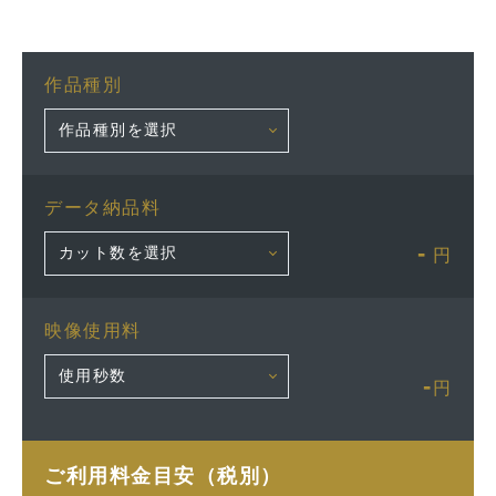
作品種別
データ納品料
-
円
映像使用料
-
円
ご利用料金目安（税別）