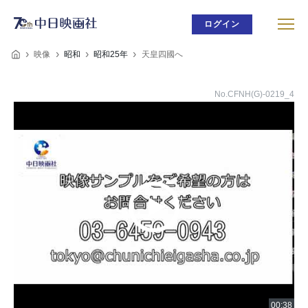
ログイン
映像
昭和
昭和25年
天皇四國へ
No.CFNH(G)-0219_4