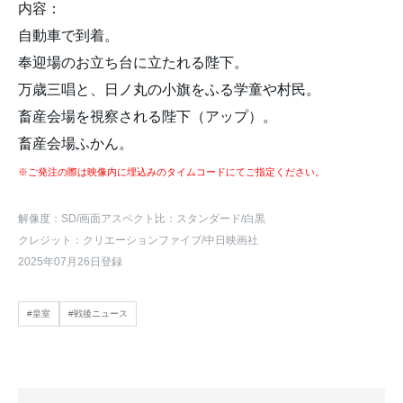
内容：
自動車で到着。
奉迎場のお立ち台に立たれる陛下。
万歳三唱と、日ノ丸の小旗をふる学童や村民。
畜産会場を視察される陛下（アップ）。
畜産会場ふかん。
※ご発注の際は映像内に埋込みのタイムコードにてご指定ください。
解像度：SD
/画面アスペクト比：スタンダード
/白黒
クレジット：クリエーションファイブ/中日映画社
2025年07月26日登録
#皇室
#戦後ニュース