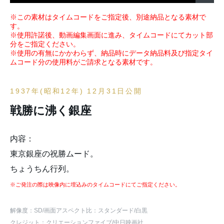
※この素材はタイムコードをご指定後、別途納品となる素材で
す。
※使用許諾後、動画編集画面に進み、タイムコードにてカット部
分をご指定ください。
※使用の有無にかかわらず、納品時にデータ納品料及び指定タイ
ムコード分の使用料がご請求となる素材です。
1937年(昭和12年) 12月31日公開
戦勝に沸く銀座
内容：
東京銀座の祝勝ムード。
ちょうちん行列。
※ご発注の際は映像内に埋込みのタイムコードにてご指定ください。
解像度：SD
/画面アスペクト比：スタンダード
/白黒
クレジット：クリエーションファイブ/中日映画社