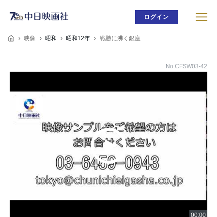
ログイン
映像
昭和
昭和12年
戦勝に沸く銀座
No.CFSW03-42