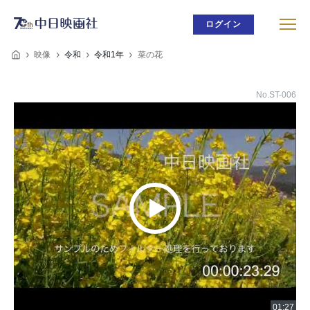
ログイン
映像
令和
令和1年
菜の花
No.ST-006