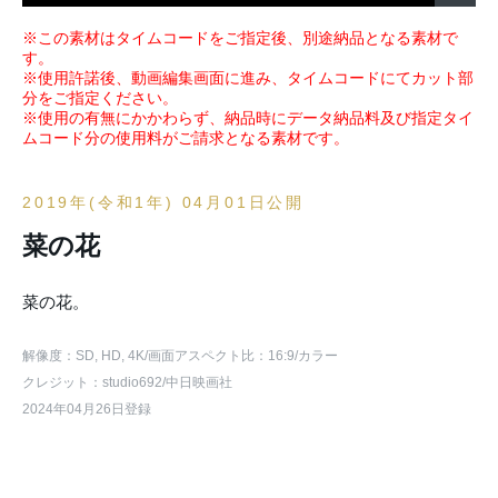
※この素材はタイムコードをご指定後、別途納品となる素材で
す。
※使用許諾後、動画編集画面に進み、タイムコードにてカット部
分をご指定ください。
※使用の有無にかかわらず、納品時にデータ納品料及び指定タイ
ムコード分の使用料がご請求となる素材です。
2019年(令和1年) 04月01日公開
菜の花
菜の花。
解像度：SD, HD, 4K
/画面アスペクト比：16:9
/カラー
クレジット：studio692/中日映画社
2024年04月26日登録