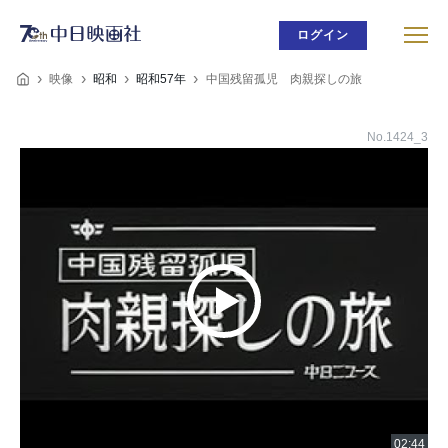
ログイン
映像
昭和
昭和57年
中国残留孤児 肉親探しの旅
No.1424_3