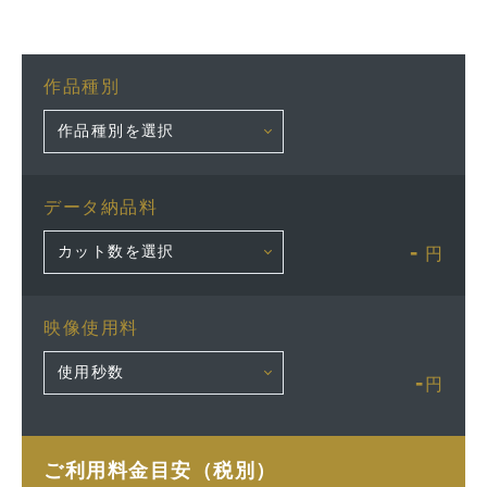
作品種別
データ納品料
-
円
映像使用料
-
円
ご利用料金目安（税別）