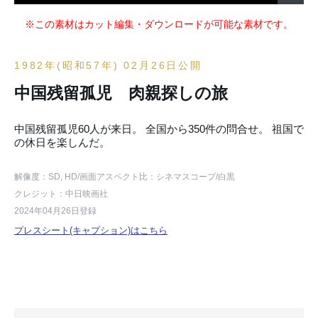
※この素材はカット編集・ダウンロードが可能な素材です。
1982年(昭和57年) 02月26日公開
中国残留孤児 肉親探しの旅
中国残留孤児60人が来日。 全国から350件の問合せ。 祖国で
の休日を楽しんだ。
解像度：SD, HD
/画面アスペクト比：シネマスコープ
/白黒
クレジット：中日映画社
2024年04月26日登録
プレスシート(キャプション)はこちら