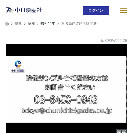
ログイン
映像
昭和
昭和44年
東名高速道路全線開通
No.CFSW022-29