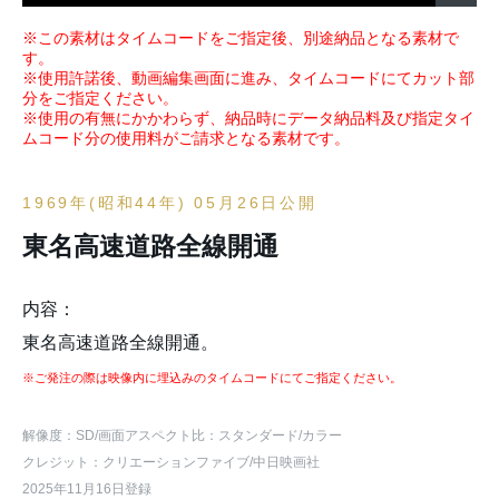
※この素材はタイムコードをご指定後、別途納品となる素材で
す。
※使用許諾後、動画編集画面に進み、タイムコードにてカット部
分をご指定ください。
※使用の有無にかかわらず、納品時にデータ納品料及び指定タイ
ムコード分の使用料がご請求となる素材です。
1969年(昭和44年) 05月26日公開
東名高速道路全線開通
内容：
東名高速道路全線開通。
※ご発注の際は映像内に埋込みのタイムコードにてご指定ください。
解像度：SD
/画面アスペクト比：スタンダード
/カラー
クレジット：クリエーションファイブ/中日映画社
2025年11月16日登録