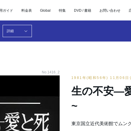
用ガイド
料金表
Global
特集
DVD / 書籍
お問い合わせ
詳細
No.1416_2
1981年(昭和56年) 11月06
生の不安―愛
~
東京国立近代美術館でムン