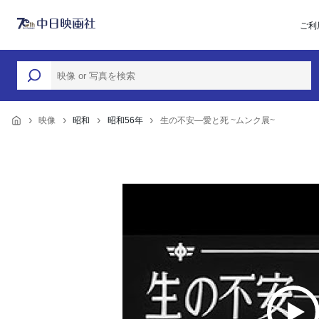
ご利
映像
昭和
昭和56年
生の不安―愛と死 ~ムンク展~