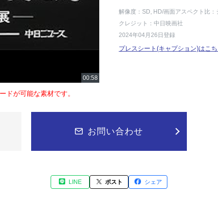
解像度：SD, HD
/画面アスペクト比：
クレジット：中日映画社
2024年04月26日登録
プレスシート(キャプション)はこち
ードが可能な素材です。
お問い合わせ
LINE
ポスト
シェア