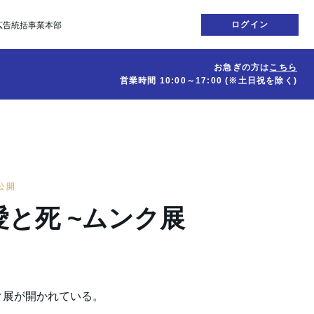
ログイン
広告統括事業本部
お急ぎの方は
こちら
営業時間
10:00～17:00
(※土日祝を除く)
日公開
と死 ~ムンク展
ク展が開かれている。