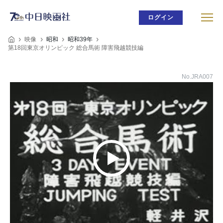
ログイン
映像
昭和
昭和39年
第18回東京オリンピック 総合馬術 障害飛越競技編
No.JRA007