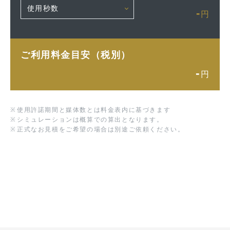
-
円
ご利用料金目安（税別）
-
円
※
使用許諾期間と媒体数とは料金表内に基づきます
※
シミュレーションは概算での算出となります。
※
正式なお見積をご希望の場合は別途ご依頼ください。