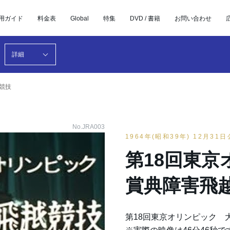
用ガイド
料金表
Global
特集
DVD / 書籍
お問い合わせ
詳細
競技
No.JRA003
1964年(昭和39年) 12月31
第18回東京
賞典障害飛
第18回東京オリンピック 