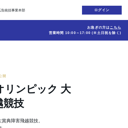
ログイン
広告統括事業本部
お急ぎの方は
こちら
営業時間
10:00～17:00
(※土日祝を除く)
日公開
オリンピック 大
越競技
大賞典障害飛越競技。