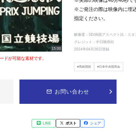
※実際の映像は46分46秒で
※ご発注の際は映像内に埋
指定ください。
解像度：SD
/画面アスペクト比：スタ
クレジット：中日映画社
2024年04月26日登録
ードが可能な素材です。
#馬術競技
#日本中央競馬会
お問い合わせ
LINE
ポスト
シェア