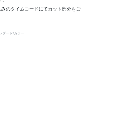
す。
込みのタイムコードにてカット部分をご
ンダード
/カラー