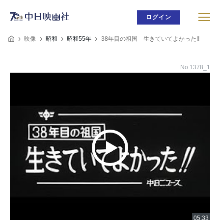
ログイン
映像
昭和
昭和55年
38年目の祖国 生きていてよかった!!
No.1378_1