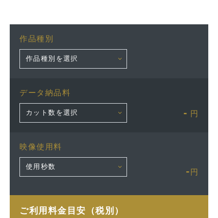
作品種別
データ納品料
-
円
映像使用料
-
円
ご利用料金目安（税別）