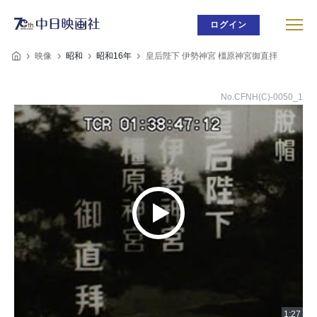
ログイン
映像
昭和
昭和16年
皇后陛下 伊勢神宮 橿原神宮御直拝
No.CFNH(C)-0050_1