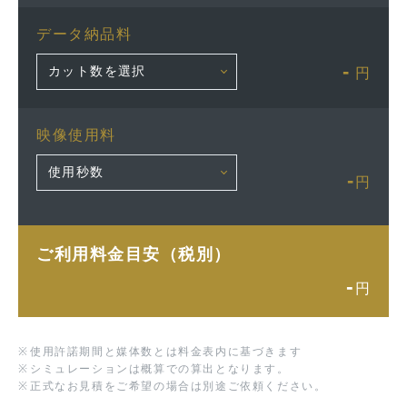
データ納品料
-
円
映像使用料
-
円
ご利用料金目安（税別）
-
円
※
使用許諾期間と媒体数とは料金表内に基づきます
※
シミュレーションは概算での算出となります。
※
正式なお見積をご希望の場合は別途ご依頼ください。