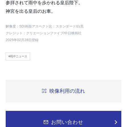
参拝されて雨中を歩かれる皇后陛下。
神宮を出る皇后のお車。
解像度：SD
/画面アスペクト比：スタンダード
/白黒
クレジット：クリエーションファイブ/中日映画社
2025年02月28日登録
#戦中ニュース
映像利用の流れ
お問い合わせ