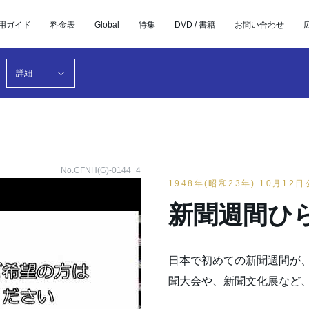
用ガイド
料金表
Global
特集
DVD / 書籍
お問い合わせ
詳細
No.CFNH(G)-0144_4
1948年(昭和23年) 10月12
新聞週間ひ
日本で初めての新聞週間が、
聞大会や、新聞文化展など