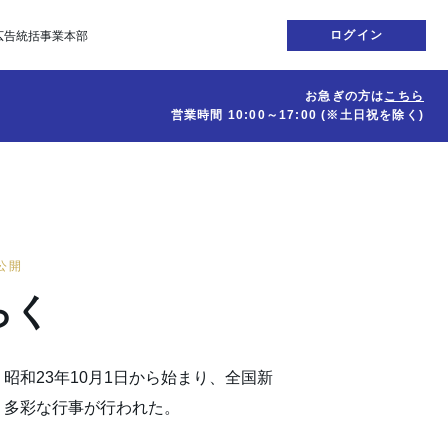
ログイン
広告統括事業本部
お急ぎの方は
こちら
営業時間
10:00～17:00
(※土日祝を除く)
日公開
らく
昭和23年10月1日から始まり、全国新
、多彩な行事が行われた。