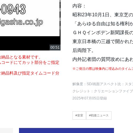
内容：
昭和23年10月1日、東京
「あらゆる自由は知る権利
ＧＨＱインボデン新聞課長
東京日本橋の三越で開かれ
后両陛下。
途納品となる素材です。
内外記者団の質問攻めにあ
ムコードにてカット部分をご指定
※ご発注の際は映像内に埋込みのタイム
タ納品料及び指定タイムコード分
解像度：SD
/画面アスペクト比：スタ
クレジット：クリエーションファイブ
2025年07月05日登録
#皇室
#戦後ニュース