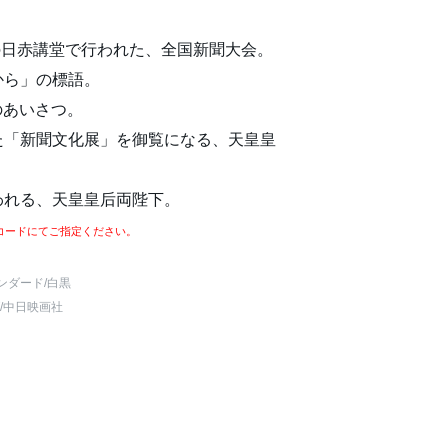
芝の日赤講堂で行われた、全国新聞大会。
から」の標語。
のあいさつ。
た「新聞文化展」を御覧になる、天皇皇
われる、天皇皇后両陛下。
コードにてご指定ください。
ンダード
/白黒
/中日映画社