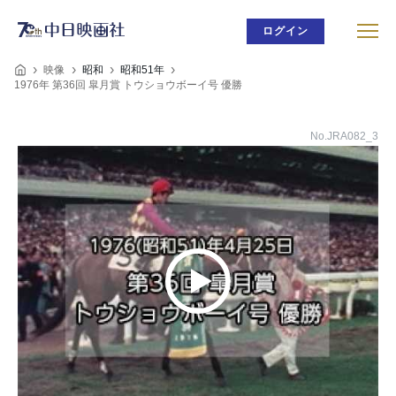
ログイン
映像
昭和
昭和51年
1976年 第36回 皐月賞 トウショウボーイ号 優勝
No.JRA082_3