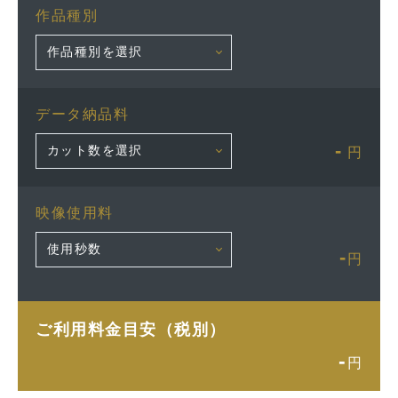
作品種別
データ納品料
-
円
映像使用料
-
円
ご利用料金目安（税別）
-
円