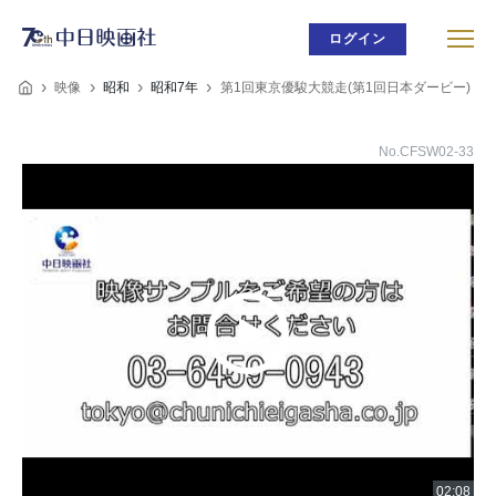
ログイン
映像
昭和
昭和7年
第1回東京優駿大競走(第1回日本ダービー)
No.CFSW02-33