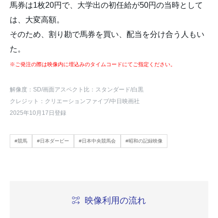
馬券は1枚20円で、大学出の初任給が50円の当時として
は、大変高額。
そのため、割り勘で馬券を買い、配当を分け合う人もい
た。
※ご発注の際は映像内に埋込みのタイムコードにてご指定ください。
解像度：SD
/画面アスペクト比：スタンダード
/白黒
クレジット：クリエーションファイブ/中日映画社
2025年10月17日登録
#競馬
#日本ダービー
#日本中央競馬会
#昭和の記録映像
映像利用の流れ