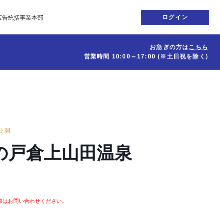
ログイン
広告統括事業本部
お急ぎの方は
こちら
営業時間
10:00～17:00
(※土日祝を除く)
日公開
の戸倉上山田温泉
際はお問い合わせください。