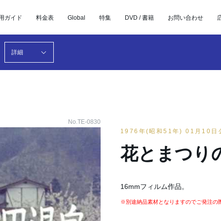
用ガイド
料金表
Global
特集
DVD / 書籍
お問い合わせ
詳細
No.TE-0830
1976年(昭和51年) 01月10
花とまつり
16mmフィルム作品。
※別途納品素材となりますのでご発注の