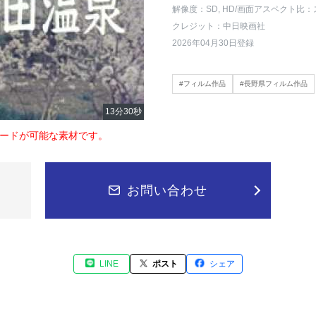
解像度：SD, HD
/画面アスペクト比：
クレジット：中日映画社
2026年04月30日登録
#フィルム作品
#長野県フィルム作品
ードが可能な素材です。
お問い合わせ
LINE
ポスト
シェア