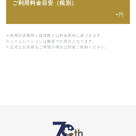
ご利用料金目安（税別）
-
円
※
使用許諾期間と媒体数とは料金表内に基づきます
※
シミュレーションは概算での算出となります。
※
正式なお見積をご希望の場合は別途ご依頼ください。