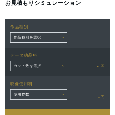
お見積もりシミュレーション
作品種別
データ納品料
-
円
映像使用料
-
円