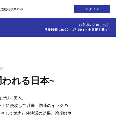
ログイン
広告統括事業本部
お急ぎの方は
こちら
営業時間
10:00～17:00
(※土日祝を除く)
公開
問われる日本~
地上戦に突入。
ートに侵攻して以来、国連のイラクの
、そして武力行使決議の結果、湾岸戦争