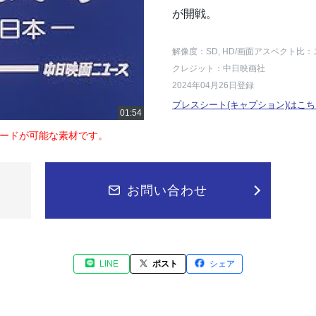
が開戦。
解像度：SD, HD
/画面アスペクト比：
クレジット：中日映画社
2024年04月26日登録
プレスシート(キャプション)はこち
ードが可能な素材です。
お問い合わせ
LINE
ポスト
シェア