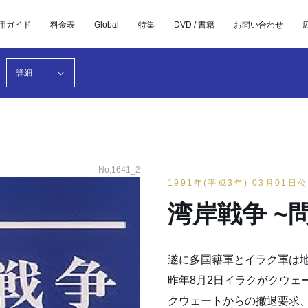
用ガイド
料金表
Global
特集
DVD / 書籍
お問い合わせ
詳細
No.1641_2
1991年(平成3年) 03月01日
湾岸戦争 ~
遂に多国籍軍とイラク軍は
昨年8月2日イラクがクウェ
クウェートからの撤退要求