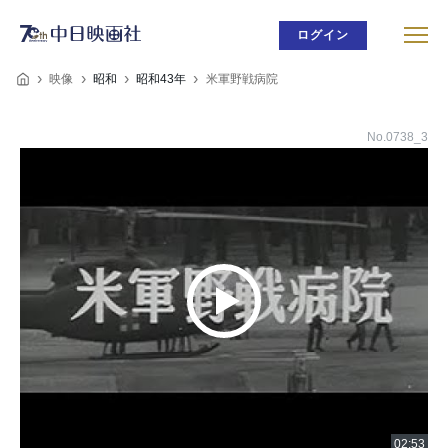
ログイン
映像
昭和
昭和43年
米軍野戦病院
No.0738_3