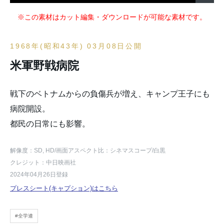
※この素材はカット編集・ダウンロードが可能な素材です。
1968年(昭和43年) 03月08日公開
米軍野戦病院
戦下のベトナムからの負傷兵が増え、キャンプ王子にも
病院開設。
都民の日常にも影響。
解像度：SD, HD
/画面アスペクト比：シネマスコープ
/白黒
クレジット：中日映画社
2024年04月26日登録
プレスシート(キャプション)はこちら
#全学連