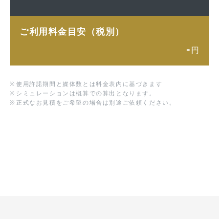
ご利用料金目安（税別）
-
円
※
使用許諾期間と媒体数とは料金表内に基づきます
※
シミュレーションは概算での算出となります。
※
正式なお見積をご希望の場合は別途ご依頼ください。