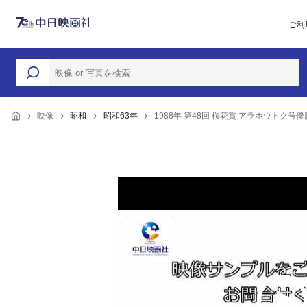
ご利
映像
昭和
昭和63年
1988年 第48回 桜花賞 アラホウトク号優