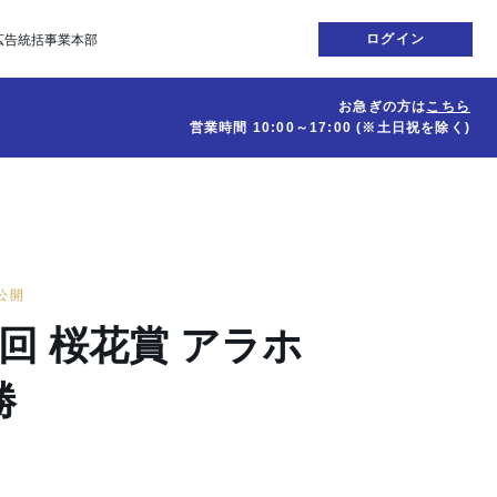
ログイン
広告統括事業本部
お急ぎの方は
こちら
営業時間
10:00～17:00
(※土日祝を除く)
日公開
48回 桜花賞 アラホ
勝