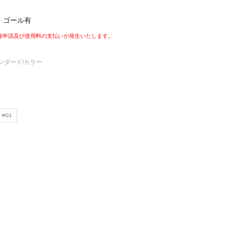
・ゴール有
途申請及び使用料の支払いが発生いたします。
ンダード
/カラー
#G1