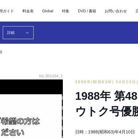
用ガイド
料金表
Global
特集
DVD / 書籍
お問い合わせ
詳細
勝
No.JRA164_1
1988年(昭和63年) 04月10
1988年 第
ウトク号優
日時：1988(昭和63)年4月10日