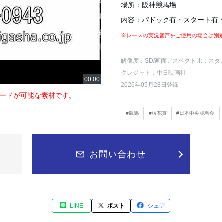
場所：阪神競馬場
内容：パドック有・スタート有
※レースの実況音声をご使用の場合は別
解像度：SD
/画面アスペクト比：スタ
クレジット：中日映画社
2026年05月28日登録
ードが可能な素材です。
#競馬
#桜花賞
#日本中央競馬会
お問い合わせ
LINE
ポスト
シェア